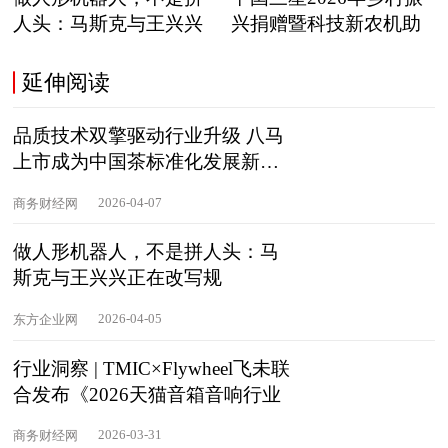
人头：马斯克与王兴兴
兴捐赠暨科技新农机助
正在
延伸阅读
品质技术双擎驱动行业升级 八马
上市成为中国茶标准化发展新起
点
2026-04-07
商务财经网
做人形机器人，不是拼人头：马
斯克与王兴兴正在改写规
2026-04-05
东方企业网
行业洞察 | TMIC×Flywheel飞未联
合发布《2026天猫音箱音响行业
2026-03-31
商务财经网