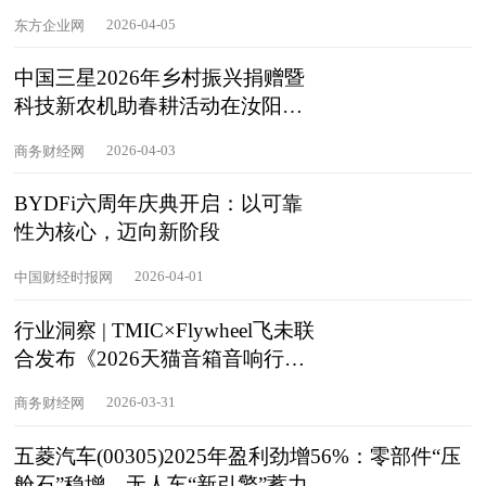
2026-04-05
东方企业网
中国三星2026年乡村振兴捐赠暨
科技新农机助春耕活动在汝阳举
行
2026-04-03
商务财经网
BYDFi六周年庆典开启：以可靠
性为核心，迈向新阶段
2026-04-01
中国财经时报网
行业洞察 | TMIC×Flywheel飞未联
合发布《2026天猫音箱音响行业
白皮书》
2026-03-31
商务财经网
五菱汽车(00305)2025年盈利劲增56%：零部件“压
舱石”稳增、无人车“新引擎”蓄力