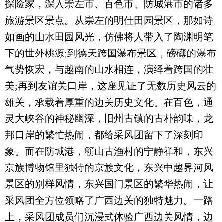
探险家，深入崇左市、百色市、防城港市的诸多
旅游景区景点。从崇左的明仕田园景区，那如诗
如画的山水田园风光，仿佛将人带入了陶渊明笔
下的世外桃源;到德天跨国瀑布景区，磅礴的瀑布
气势恢宏，与越南的山水相连，演绎着跨国的壮
美;再到友谊关口岸，这座见证了无数历史风云的
雄关，承载着厚重的边关历史文化。在百色，通
灵大峡谷的神秘幽深，旧州古镇的古朴韵味，龙
邦口岸的繁忙热闹，都给采风团留下了深刻印
象。而在防城港，簕山古渔村的宁静祥和，东兴
京族博物馆里独特的京族文化，东兴中越界河风
景区的别样风情，东兴国门景区的繁华热闹，让
采风团全方位领略了广西边关的独特魅力。一路
上，采风团成员们沉浸式体验广西边关风情，边