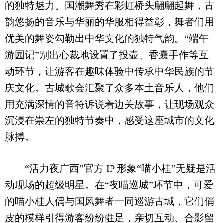
的独特魅力。国潮舞秀在彩虹桥头翩翩起舞，古
韵悠扬的音乐与华丽的华服相得益彰，舞者们用
优美的舞姿勾勒出中华文化的独特气韵。“端午
游园记”别出心裁地设置了投壶、香囊手作等互
动环节，让游客在趣味体验中传承中华民族的节
庆文化。古城歌会汇聚了众多本土音乐人，他们
用充满深情的音符诉说着边关故事，让现场观众
沉浸在崇左的独特节奏中，感受这座城市的文化
脉搏。
“活力夜广西”官方 IP 形象“喵小桂”无疑是活
动现场的超级明星。在“夜喵巡城”环节中，可爱
的喵小桂人偶与国风舞者一同巡游古城，它们俏
皮的模样引得游客纷纷驻足，亲切互动、合影留