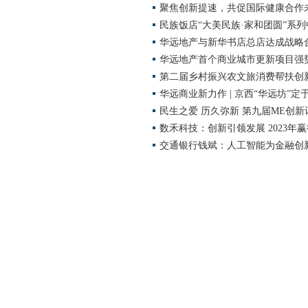
聚焦创新提速，共促国际健康合作未
民族饭店“大美民族·家和团圆”系
华远地产与新华书店总店达成战略
华远地产首个商业城市更新项目强
第二届乡村振兴农文旅消费帮扶创
华远商业新力作 | 京西“华远坊”定于
民生之爱 历久弥新 第九届ME创
数禾科技：创新引领发展 2023年
交通银行钱斌：人工智能为金融创