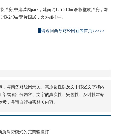
洋房;中建璞园park，建面约125-210㎡奢妆墅质洋房，即
43-249㎡奢妆四居，火热加推中。
█请返回商务财经网新闻首页>>>>>
点，与商务财经网无关。其原创性以及文中陈述文字和内
全部或者部分内容、文字的真实性、完整性、及时性本站
参考，并请自行核实相关内容。
新质消费模式的完美碰撞打