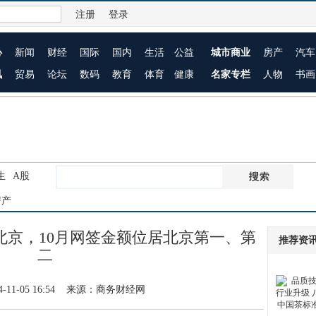
注册
登录
心
新闻
财经
国际
国内
生活
公益
城市商业
房产
汽车
讯
贸易
论坛
数码
教育
体育
健康
名家专栏
人物
书画
生
A股
房产
北京，10月网签金额位居北京第一、第
推荐资
二
4-11-05 16:54 来源：商务财经网