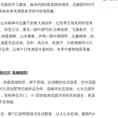
北路的开工建设，板块内部8条道路的增设，总建面约60万
块的未来充满更多空间与价值想象。
水精神与志趣下的集大成创作，让世界主场东四环迎来
、归堂之仪，看见一园中国气韵;主峰览胜、飞瀑悬河、三
;闲庭廊桥、山水雅集，共鸣一园中国情怀。志趣移情，知
涵盖无边泳池、击剑、高尔夫、私宴厅、行政酒廊等16大
计运营，让每个日常都是丰盈时刻。专享中建智地宸系服
花园住区 高燃朝阳
说，则是因地制宜，耕于营城，以清晰的生活场景，交付花园
K与九章别墅等亿级作品为邻，温榆河生态湿地、七大公园环
容积率仅为1.2、4-7层的低密花园洋房住区的诞生，更是
不言而喻。
，家门口的阿那亚式生活配套，让人心生松弛。建面约4