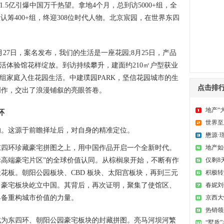
1.5亿引爆中国万千热望。拿地4个月，总到访5000+组，全
总认筹400+组，终迎308位时代人物。北京宸园，在世界东四
27日，案名发布，我们的生活是一座花园;8月25日，产品
生活体验馆花样绽放。到访持续攀升，建面约210㎡户型获业
180组家庭入住花园生活。中建璞园PARK，坚信花园城市的生
点击排
创作，交出了浪漫铺叙的亮眼答卷。
地产“
环
世界至
。这源于前瞻择址后，对自身的精准定位。
懋源·
地产如
环珍藏豪宅拼图之上，用中国作品开启一个全新时代。
仅剩8
国际高端豪宅⽚区”的全球价值认同。从棕榈泉开始，不断有作
积极转型
花板。朝阳公园板块、CBD 板块、太阳宫板块，再到三元
春妮刘
长的知名豪宅板块屹立中国。其背后，再次证明，聚集了使馆区、
京西大
具备重构城市价值的力量。
您
热销领
东四环、朝阳公园豪宅板块的封藏拼图。亮⻢河坝河繁
“墅质