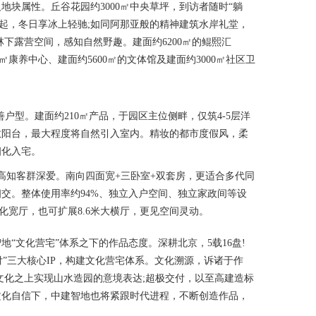
地块属性。丘谷花园约3000㎡中央草坪，到访者随时“躺
风四起，冬日享冰上轻驰;如同阿那亚般的精神建筑水岸礼堂，
林下露营空间，感知自然野趣。建面约6200㎡的鲲熙汇
万㎡康养中心、建面约5600㎡的文体馆及建面约3000㎡社区卫
善户型。建面约210㎡产品，于园区主位侧畔，仅筑4-5层洋
敞阳台，最大程度将自然引入室内。精妆的都市度假风，柔
细化入宅。
高知客群深爱。南向四面宽+三卧室+双套房，更适合多代同
交。整体使用率约94%、独立入户空间、独立家政间等设
化宽厅，也可扩展8.6米大横厅，更见空间灵动。
文化营宅”体系之下的作品态度。深耕北京，5载16盘!
交付”三大核心IP，构建文化营宅体系。文化溯源，诉诸于作
文化之上实现山水造园的意境表达;超极交付，以至高建造标
文化自信下，中建智地也将紧跟时代进程，不断创造作品，