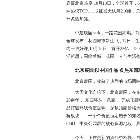
霸屏北京热度;10月13日，全球首开，6
网热议TOP1，取证当天认筹216组，
环炙热加冕。
中建璞园park，一路花园高燃。7月
全球发布，花园城市新生;9月17日，
内一致好评;10月13日，首开22亿，
活哲思，围绕着城、花园、人与生活
北京宸园|以中国作品 炙热东四
北京宸园，收获了热烈的市场回响
大国文化自信下，北京宸园，在东四
20余年， 东四环从一条路， 完成“
品打破环线价值逻辑，探顶顶豪价格天
桥板块.......一个个价值恒定增
CBD、中央公园群的核心资源地段，
今天，正在更新的酒仙桥板块，成为