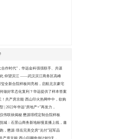
行
大合作时代”，华远金科强强联手、共谋
此 仰望滨江 ——武汉滨江商务区高峰
璟玺全新合院样板间亮相，启航北京豪宅
何做好常态化复利？华远提供了样本答案
天！共产房京能·西山印火热网申中，欲购
 | 2022年华远“房地产+”再发力，
仪伟联袂揭秘 懋源璟橒定制合院样板
悦城：石景山商务新地标慢直播上线，邀
跑，懋源·璟岳完美交房“兑付”冠军品
”共产房京能·西山印网申倒计时9天，