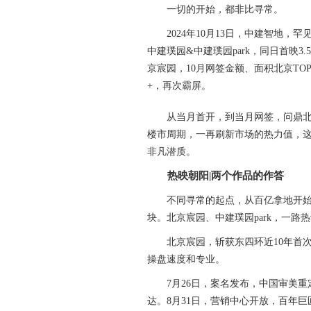
一切的开始，都非比寻常。
2024年10月13日，中建智地，
中建璞园&中建璞园park，同日首映
京宸园，10月网签金额、面积北京TOP1
+，再次霸屏。
从当月首开，到当月网签，问鼎北京
楼市周期，一再刷新市场的热力值，
非凡潜质。
热映朝阳|两个作品的作答
不同寻常的起点，从百亿拿地开始。6
块。北京宸园、中建璞园park，一路
北京宸园，斩获东四环近10年首次
操盘速度和专业。
7月26日，案名发布，中国审美重定
达。8月31日，营销中心开放，百年巨