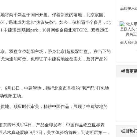
品质技术
罕见地将两个新盘于同日开盘。伴着新政的落地，北京宸园、
3.5亿，迅速成为北京“热议头条”。如今，仅相隔半个多月，北
;中建璞园|璞园park，10月网签金额北京TOP2。双盘28亿
做人形机
。双盘立位朝阳主场，跻身北京⌈超极双红盘⌋。在当下的
这尤为难能可贵。也印证了中建智地操盘实力，及其产品的
栏目更
月13日，中建智地，摘得北京市首推的“宅产配”打包地
热动朝阳主场。
供地。顺应时代审美，精耕中国作品，展现了中建智地的
东四环;8月24日，产品全球发布，中国作品屹立世界表
栏目热
匠艺术真迹展映;9月7日，美学体验馆首映，到访断层第一，