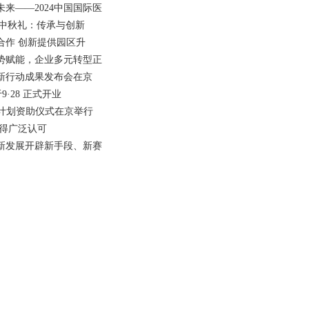
来——2024中国国际医
列中秋礼：传承与创新
合作 创新提供园区升
势赋能，企业多元转型正
新行动成果发布会在京
9·28 正式开业
新计划资助仪式在京举行
赢得广泛认可
新发展开辟新手段、新赛