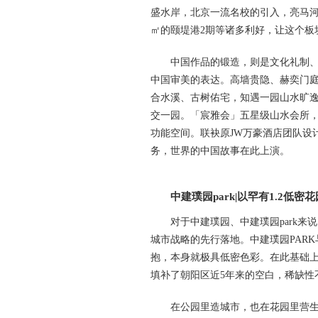
盛⽔岸，北京⼀流名校的引⼊，亮马河
㎡的颐堤港2期等诸多利好，让这个板
中国作品的锻造，则是文化礼制、山
中国审美的表达。⾼墙贵隐、赫奕门庭
合水溪、古树佑宅，知遇一园山水旷逸
交一园。「宸雅会」五星级山水会所，
功能空间。联袂原JW万豪酒店团队设
务，世界的中国故事在此上演。
中建璞园park|以罕有1.2低密
对于中建璞园、中建璞园park来
城市战略的先行落地。中建璞园PAR
抱，本身就极具低密色彩。在此基础上，
填补了朝阳区近5年来的空白，稀缺性
在公园里造城市，也在花园里营生活