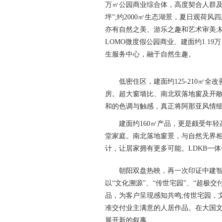
万㎡公园商业综合体，高度契合人群及
坪”;约2000㎡生态湖景，夏日观荷
亦有自然之美、游乐之趣和艺术审美;
LOMO微度假公园商业、建面约1.19
生服务中心，融于自然生趣。
低密住区，建面约125-210㎡全改
房。超大窗墙比、南北双落地窗及开
和的色调与触感，真正将阿那亚风情
建面约160㎡产品，更是颇受年轻
堂家庭。南北落地窗景，与自然无界相
计，让居家拥有更多可能。LDKB一体
朝阳双盘热映，再一次印证中建智地“
以“文化溯源”、“传世宅园”、“超极
品，为客户呈现感知共鸣;传世宅园，
准交付业主满意的人居作品。在大国
展开新的叙事。