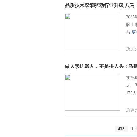
品质技术双擎驱动行业升级 八马
202
牌上
与
[更
所属
做人形机器人，不是拼人头：马
202
人。
175
所属
433
1