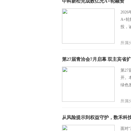
中科新松完成数亿元A+轮融资
202
A+
投，
所属
第27届青洽会7月启幕 双主宾省
第2
开。
绿色
所属
从风险提示到权益守护，数禾科
面对