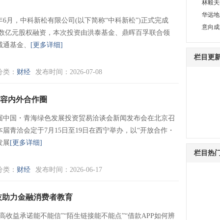
林毅夫
华远地
6年6月，中科新松有限公司(以下简称“中科新松”)正式完成
意向成
轮数亿元股权融资，本次投资由洪泰基金、鼎晖百孚联合领
诚通基金、
[更多详细]
栏目更
分类：
财经
发布时间：2026-07-08
扩容内外合作圈
7届中国・青海绿色发展投资贸易洽谈会新闻发布会在北京召
本届青洽会定于7月15日至19日在西宁举办，以“开放合作・
发展
[更多详细]
栏目热
分类：
财经
发布时间：2026-06-17
技助力金融消费者教育
“高收益承诺能不能信”“陌生链接能不能点”“借款APP如何辨