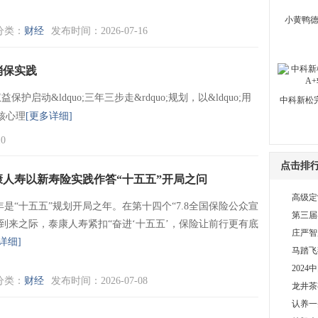
小黄鸭德
分类：
财经
发布时间：2026-07-16
消保实践
动&ldquo;三年三步走&rdquo;规划，以&ldquo;用
中科新松
为核心理
[更多详细]
0
点击排
康人寿以新寿险实践作答“十五五”开局之问
高级定
6年是“十五五”规划开局之年。在第十四个“7.8全国保险公众宣
歌
第三届
”到来之际，泰康人寿紧扣“奋进‘十五五’，保险让前行更有底
二
庄严智
详细]
马踏飞
202
分类：
财经
发布时间：2026-07-08
开
龙井茶
认养一