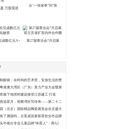
从“一张保单”到“医
盈 万股现逆
完成数亿元A+
第27届青洽会7月启幕
行
制眼镜：在时间的艺术里，安放生活的赞
粤港澳大湾区（广东）算力产业大会暨第
库旗下地球村建设接管江苏建工 打造
燕追星月，智聚湾区写传奇——第二十二
4中国（北京）国际精品陶瓷展览会在京盛大
有了溯源码，古茗成首家新茶饮合作品牌
头牛推出专业儿童品牌“哞星人”：用A2