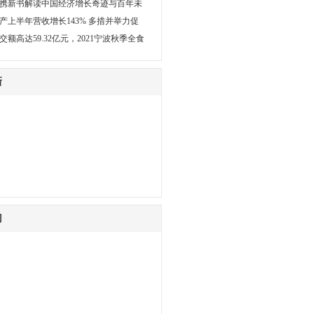
携新书解读中国经济增长奇迹与百年未
产上半年营收增长143% 多措并举力促
交额高达59.32亿元，2021宁波秋季全食
新
门