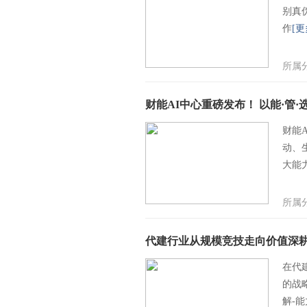
别真
作
[更
所属
财能AI中心重磅发布！ 以能·管
财能
动、
大能
所属
代建行业从规模竞技走向价值深耕 
在代
的战
解-能