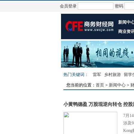
会员登录
密码
新闻中
商业资
热门关键词：
雷军
乡村旅游
留学
您当前的位置：
首页
>
新闻中心
>
小黄鸭德盈 万股现逆向转仓 控
7月1
涉及9
Kon