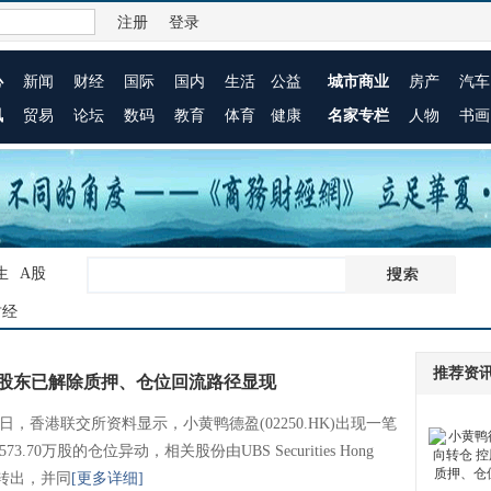
注册
登录
心
新闻
财经
国际
国内
生活
公益
城市商业
房产
汽车
讯
贸易
论坛
数码
教育
体育
健康
名家专栏
人物
书画
生
A股
财经
推荐资
股股东已解除质押、仓位回流路径显现
4日，香港联交所资料显示，小黄鸭德盈(02250.HK)出现一笔
573.70万股的仓位异动，相关股份由UBS Securities Hong
g转出，并同
[更多详细]