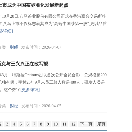
上市成为中国茶标准化发展新起点
5年10月28日,八马茶业股份有限公司正式在香港联合交易所挂
市,八马上市不仅标志着其成为“高端中国茶第一股”,更以品质
多详细]
分类：
财经
发布时间：2026-04-07
斯克与王兴兴正在改写规
6年3月，特斯拉Optimus团队首次公开全员合影，总规模超200
无独有偶，宇树25年9月末员工总人数是480人，研发人员是
人。这个数字
[更多详细]
分类：
财经
发布时间：2026-04-05
2
3
4
5
6
7
8
9
10
11
12
下一页
尾页