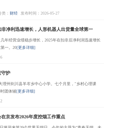
分类：
财经
发布时间：2026-05-27
25年扣非净利迅速增长，人形机器人出货量全球第一
几年经营业绩稳步增长，2025年在扣非后净利润迅速增长
第一。20
[更多详细]
6
童守护
驻大理州剑川县羊岑乡中心小学。七个月里，"乡村心理课
余课时团体辅
[更多详细]
2
在京发布2026年度控烟工作重点
31日将迎来第39个世界无烟日，今年的主题为“青春无烟，未